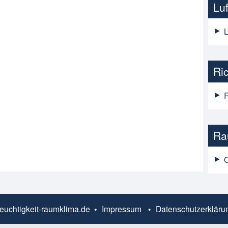
Lu
L
Ric
R
Ra
tfeuchtigkeit-raumklima.de •
Impressum
•
Datenschutzerkläru