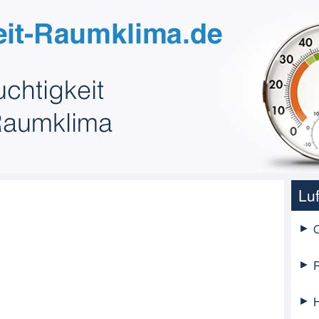
Luf
O
R
H