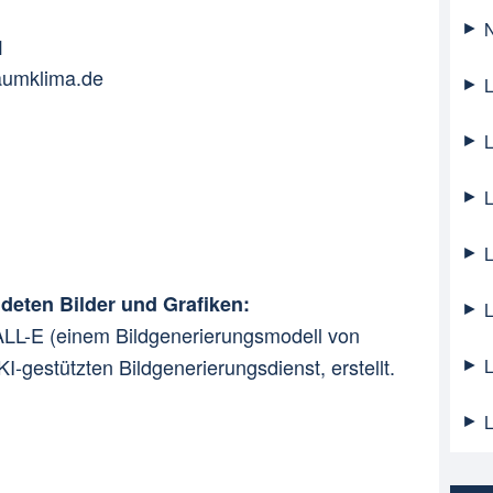
N
1
raumklima.de
L
L
L
L
deten Bilder und Grafiken:
L
ALL-E (einem Bildgenerierungsmodell von
-gestützten Bildgenerierungsdienst, erstellt.
L
L