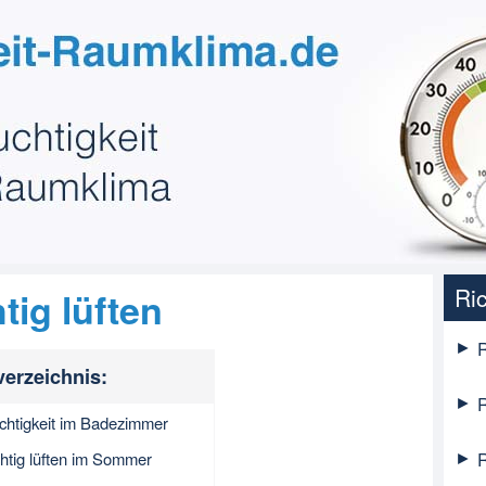
Ric
tig lüften
R
verzeichnis:
R
uchtigkeit im Badezimmer
chtig lüften im Sommer
R