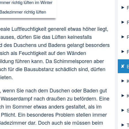
mer richtig lüften im Winter
R
Badezimmer richtig lüften
R
le Luftfeuchtigkeit generell etwas höher liegt,
uses, dürfen Sie das Lüften keinesfalls
R
d des Duschens und Badens gelangt besonders
R
r sich als Feuchtigkeit auf den Wänden
bildung führen kann. Da Schimmelsporen aber
B
uch für die Bausubstanz schädlich sind, dürfen
ieten.
K
nd, wenn Sie nach dem Duschen oder Baden gut
K
n Wasserdampf nach draußen zu befördern. Eine
ch im Sommer etwas anders gestaltet, als im
S
 Pflicht. Ein besonderes Problem stellen immer
n Badezimmer dar. Doch auch sie müssen beim
T